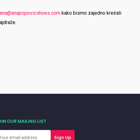
ana@anapopovicshoes.com
kako bismo zajedno kreirali
ajdraže.
OIN OUR MAILING LIST