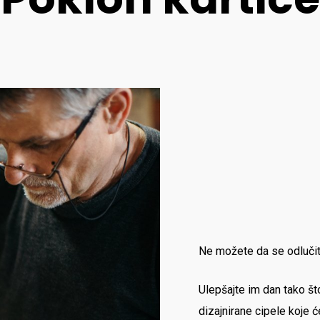
Ne možete da se odlučite
Ulepšajte im dan tako što
dizajnirane cipele koje ć